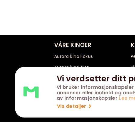
VÅRE KINOER
K
Aurora kino Fokus
P
Aurora kino Alta
Kj
Vi verdsetter ditt p
Aurora kino Narvik
Vi bruker informasjonskapsler 
Aurora kino Kirkenes
annonser eller innhold og analys
av informasjonskapsler
Les m
Aurora kino Vardø
Vis detaljer
Aurora kino Lakselv