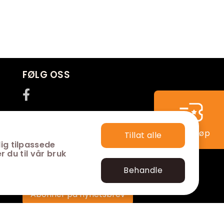
FØLG OSS
Hurtigkjøp
Tillat alle
ig tilpassede
r du til vår bruk
Behandle
Abonner på nyhetsbrev