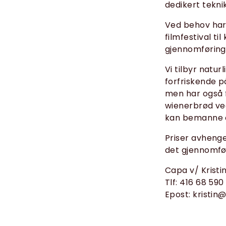
dedikert tekni
Ved behov har 
filmfestival ti
gjennomføring
Vi tilbyr natur
forfriskende p
men har også f
wienerbrød ved
kan bemanne 
Priser avhenge
det gjennomfør
Capa v/ Kristi
Tlf: 416 68 590
Epost: kristin