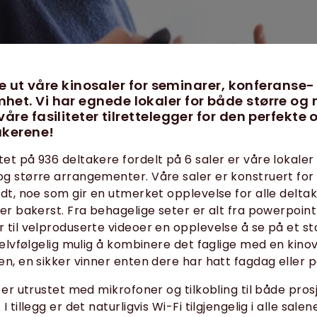
leie ut våre kinosaler for seminarer, konferanse-
et. Vi har egnede lokaler for både større og
våre fasiliteter tilrettelegger for den perfekte
takerene!
et på 936 deltakere fordelt på 6 saler er våre lokaler 
g større arrangementer. Våre saler er konstruert for a
odt, noe som gir en utmerket opplevelse for alle delta
ter bakerst. Fra behagelige seter er alt fra powerpoin
 til velproduserte videoer en opplevelse å se på et stor
 selvfølgelig mulig å kombinere det faglige med en kino
en, en sikker vinner enten dere har hatt fagdag eller
r er utrustet med mikrofoner og tilkobling til både pros
 tillegg er det naturligvis Wi-Fi tilgjengelig i alle salen