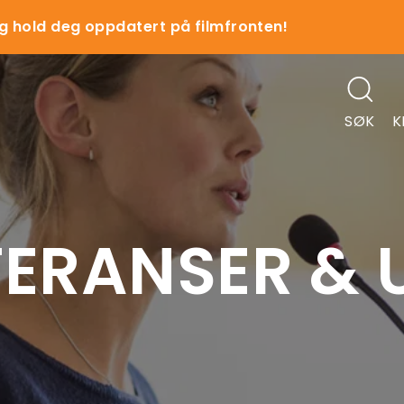
g hold deg oppdatert på filmfronten!
SØK
K
ERANSER & U