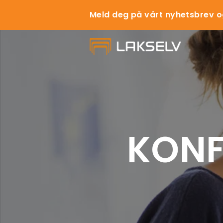
Meld deg på vårt nyhetsbrev o
KONF