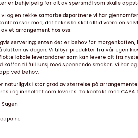
ker er behjelpelig for alt av spørsmål som skulle oppst
vi og en rekke samarbeidspartnere vi har gjennomført
l konferanser med, det tekniske skal alltid være en sel
 av et arrangement hos oss.
ligvis servering; enten det er behov for morgenkaffen, l
å slutten av dagen. Vi tilbyr produkter fra vår egen kio
lotte lokale leverandører som kan levere alt fra nyst
 kaffen til full lunsj med spennende smaker. Vi har og
opp ved behov.
r naturligvis i stor grad av størrelse på arrangement
es i og innholdet som leveres. Ta kontakt med CAPA fo
n Sagen
@capa.no