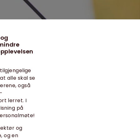
 og
 mindre
 opplevelsen
tilgjengelige
t alle skal se
kerene, også
t-
t lerret. I
visning på
 personalmøte!
jektør og
e, og en