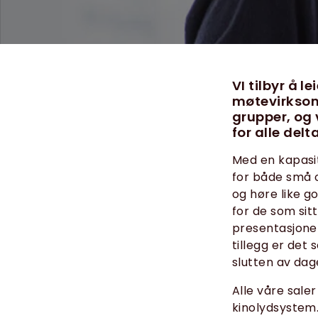
VI tilbyr å 
møtevirksomh
grupper, og 
for alle del
Med en kapasit
for både små o
og høre like g
for de som sit
presentasjoner
tillegg er det
slutten av dag
Alle våre sale
kinolydsystem. I