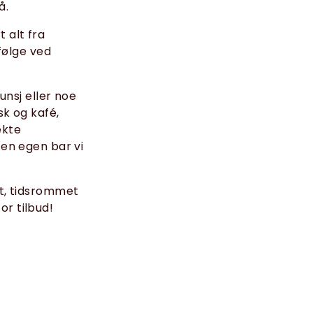
å.
 alt fra
vfølge ved
unsj eller noe
sk og kafé,
ekte
 en egen bar vi
et, tidsrommet
r tilbud!