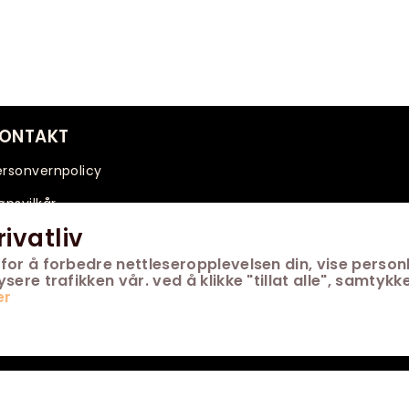
ONTAKT
ersonvernpolicy
øpsvilkår
rivatliv
for å forbedre nettleseropplevelsen din, vise personl
ere trafikken vår. ved å klikke "tillat alle", samtykke
er