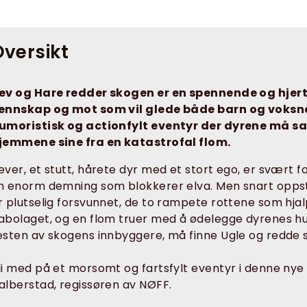
versikt
ev og Hare redder skogen er en spennende og hje
ennskap og mot som vil glede både barn og voksne
umoristisk og actionfylt eventyr der dyrene må s
jemmene sine fra en katastrofal flom.
ever, et stutt, hårete dyr med et stort ego, er svært 
n enorm demning som blokkerer elva. Men snart oppst
r plutselig forsvunnet, de to rampete rottene som hjal
abolaget, og en flom truer med å ødelegge dyrenes 
esten av skogens innbyggere, må finne Ugle og redde s
li med på et morsomt og fartsfylt eventyr i denne ny
alberstad, regissøren av NØFF.