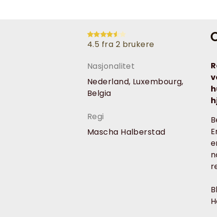
O
4.5 fra 2 brukere
R
Nasjonalitet
v
Nederland, Luxembourg,
h
Belgia
h
Regi
B
E
Mascha Halberstad
e
n
r
B
H