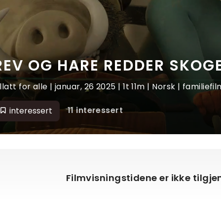
REV OG HARE REDDER SKOG
illatt for alle | januar, 26 2025 | 1t 11m | Norsk | familie
11 interessert
interessert
Filmvisningstidene er ikke tilgj