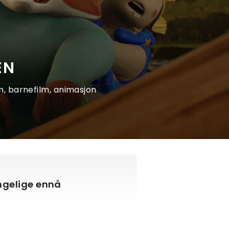
EN
film, barnefilm, animasjon
engelige ennå