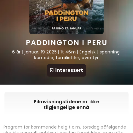
PADDINGTON I PERU
6 år | januar, 19 2025 | 1t 46m | Engelsk | spenning,
komedie, familiefilm, eventyr
interessert
Filmvisningstidene er ikke
tilgjengelige ennå
Program for kommende helg t.o.m. torsdag påfølgende
uke blir normalt publisert onsdag formiddag, men ofte