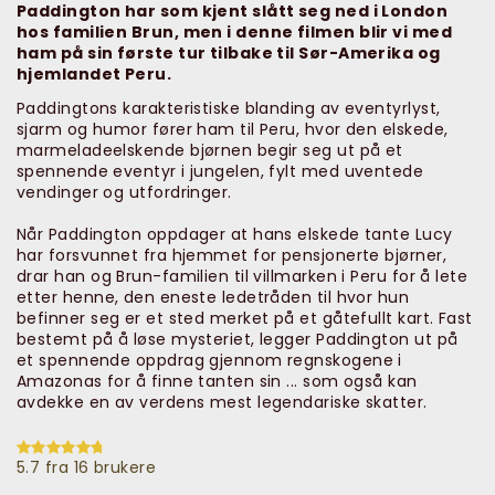
Paddington har som kjent slått seg ned i London
hos familien Brun, men i denne filmen blir vi med
ham på sin første tur tilbake til Sør-Amerika og
hjemlandet Peru.
Paddingtons karakteristiske blanding av eventyrlyst,
sjarm og humor fører ham til Peru, hvor den elskede,
marmeladeelskende bjørnen begir seg ut på et
spennende eventyr i jungelen, fylt med uventede
vendinger og utfordringer.
Når Paddington oppdager at hans elskede tante Lucy
har forsvunnet fra hjemmet for pensjonerte bjørner,
drar han og Brun-familien til villmarken i Peru for å lete
etter henne, den eneste ledetråden til hvor hun
befinner seg er et sted merket på et gåtefullt kart. Fast
bestemt på å løse mysteriet, legger Paddington ut på
et spennende oppdrag gjennom regnskogene i
Amazonas for å finne tanten sin ... som også kan
avdekke en av verdens mest legendariske skatter.
5.7 fra 16 brukere