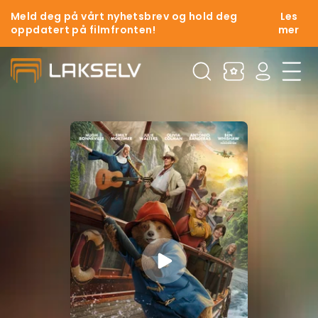
Meld deg på vårt nyhetsbrev og hold deg
Les
oppdatert på filmfronten!
mer